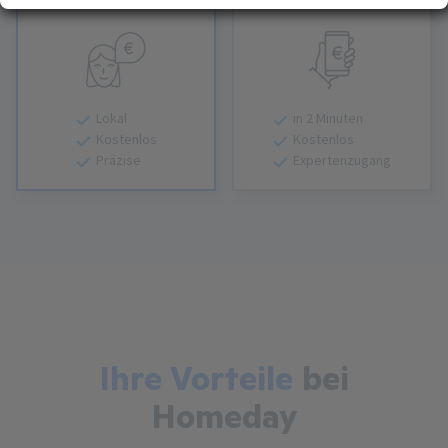
Bewertung
Bewertung
Erfahren Sie mehr darüber, wie Ihre persönlichen Daten verarbeitet werden, und
(Fingerprinting) identifizieren
legen Sie Ihre Präferenzen im
Abschnitt Konfigurieren
fest. Sie können Ihre
Zustimmung in der Cookie-Erklärung jederzeit ändern oder zurückziehen.
Ihre Zustimmung können Sie mit Klick auf „
Alles akzeptieren
“ für alle optionalen
Cookies erteilen und jederzeit über die Einstellungen widerrufen. Wir setzen
Lokal
in 2 Minuten
Dienstleister in Drittländern (z. B. USA) ein, die kein mit der EU vergleichbares
Kostenlos
Kostenlos
Datenschutzniveau aufweisen. Sofern personenbezogene Daten in diese
Präzise
Expertenzugang
übermittelt werden, besteht das Risiko, dass diese Daten von
(Sicherheits-)Behörden erfasst und analysiert werden und Ihre
Datenschutzrechte ggf. nicht durchgesetzt werden können. Ihre Zustimmung
erstreckt sich auch auf diese Datenübermittlung und kann jederzeit widerrufen
werden. Unsere Datenschutzerklärung finden Sie
hier
.
Ihre Vorteile
bei
Homeday