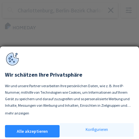
Wir schätzen Ihre Privatsphäre
Wir und unsere Partner verarbeiten Ihre persönlichen Daten, wie z. B. Ihre IP-
Nummer, mithilfe von Technologien wie Cookies, um Informationen auf Ihrem
Gerät zu speichern und darauf zuzugreifen und so personalisierte Werbung und
Inhalte, Messungen von Werbung und Inhalten, Einsichten in Zielgruppen und
Produktentwicklung zu ermöglichen. Sie entscheiden darüber, wer Ihre Daten
mehr anzeigen
Wenn Sie es erlauben, würden wir auch gerne:
und für welche Zwecke nutzt. Selbstverständlich können Sie Ihre Einwilligung
Informationen über Ihre geografische Lage erfassen, welche bis auf einige
jederzeit verweigern oder ändern.
Konfigurieren
Alle akzeptieren
Meter genau sein können
Ihr Gerät durch aktives Scannen nach bestimmten Merkmalen