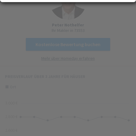
Erfahren Sie mehr darüber, wie Ihre persönlichen Daten verarbeitet werden, und
(Fingerprinting) identifizieren
legen Sie Ihre Präferenzen im
Abschnitt Konfigurieren
fest. Sie können Ihre
Zustimmung in der Cookie-Erklärung jederzeit ändern oder zurückziehen.
Ihre Zustimmung können Sie mit Klick auf „
Alles akzeptieren
“ für alle optionalen
Peter Nothelfer
Ihr Makler in 73553
Cookies erteilen und jederzeit über die Einstellungen widerrufen. Wir setzen
Dienstleister in Drittländern (z. B. USA) ein, die kein mit der EU vergleichbares
Datenschutzniveau aufweisen. Sofern personenbezogene Daten in diese
Kostenlose Bewertung buchen
übermittelt werden, besteht das Risiko, dass diese Daten von
(Sicherheits-)Behörden erfasst und analysiert werden und Ihre
Mehr über Homeday erfahren
Datenschutzrechte ggf. nicht durchgesetzt werden können. Ihre Zustimmung
erstreckt sich auch auf diese Datenübermittlung und kann jederzeit widerrufen
werden. Unsere Datenschutzerklärung finden Sie
hier
.
Zusammenfassung von Angeboten
PREISVERLAUF ÜBER 3 JAHRE FÜR HÄUSER
5
Aktuelle und historische Angebote
Ort
© GeoBasis-DE / BKG 2016
(dl-de/by-2-0)
einfach
herausragend
3.000 €
2.800 €
2.600 €