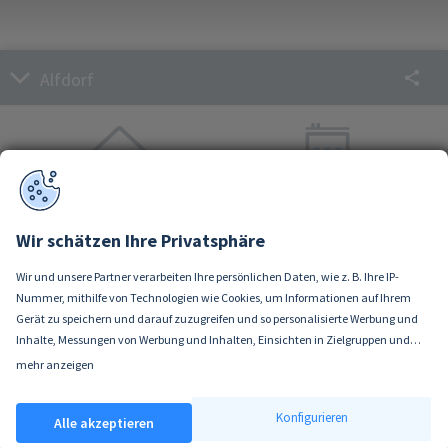
Alfdorf
Häuser
Wohnungen
Aktueller Kaufpreis
Aktueller Kaufpreis
Wir schätzen Ihre Privatsphäre
Ø 2.750 €/m²
Ø 2.650 €/m²
Wir und unsere Partner verarbeiten Ihre persönlichen Daten, wie z. B. Ihre IP-
Nummer, mithilfe von Technologien wie Cookies, um Informationen auf Ihrem
Sie möchten Ihre Immobilie verkaufen?
Gerät zu speichern und darauf zuzugreifen und so personalisierte Werbung und
Inhalte, Messungen von Werbung und Inhalten, Einsichten in Zielgruppen und
"Ich bewerte Ihre Immobilie kostenlos vor Ort
Produktentwicklung zu ermöglichen. Sie entscheiden darüber, wer Ihre Daten
mehr anzeigen
und berate Sie unverbindlich zum Verkauf."
Wenn Sie es erlauben, würden wir auch gerne:
und für welche Zwecke nutzt. Selbstverständlich können Sie Ihre Einwilligung
Informationen über Ihre geografische Lage erfassen, welche bis auf einige
jederzeit verweigern oder ändern.
Konfigurieren
Alle akzeptieren
Meter genau sein können
Ihr Gerät durch aktives Scannen nach bestimmten Merkmalen