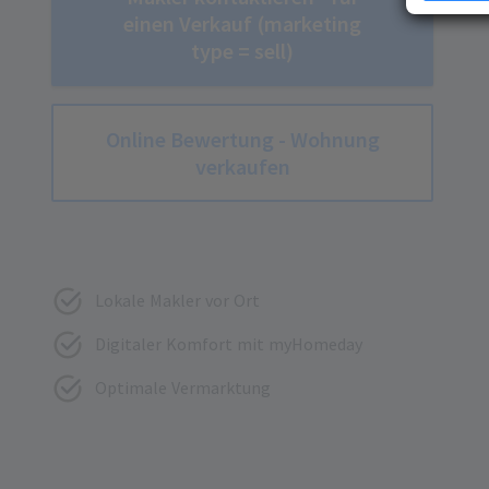
Erfahren Si
einen Verkauf (marketing
Präferenze
type = sell)
jederzeit ä
Ihre Zustim
jederzeit üb
kein mit de
Online Bewertung - Wohnung
übermittelt
verkaufen
analysiert 
Zustimmung 
Unsere Dat
Lokale Makler vor Ort
Digitaler Komfort mit myHomeday
Optimale Vermarktung