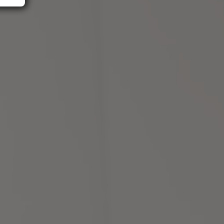
d
e
ese
n.