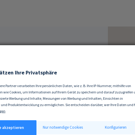
kaufen
ätzen Ihre Privatsphäre
ere Partner verarbeiten Ihre persönlichen Daten, wie z. B. Ihre IP-Nummer, mithilfe von
n wie Cookies, um Informationen auf Ihrem Gerät zu speichern und darauf zuzugreifen
isierte Werbung und Inhalte, Messungen von Werbung und Inhalten, Einsichten in
nnovative Technologie für
 und Produktentwicklung zu ermöglichen. Sie entscheiden darüber, wer Ihre Daten und 
is
ke nutzt. Selbstverständlich können Sie Ihre Einwilligung jederzeit verweigern oder änd
gen
 erlauben, würden wir auch gerne:
tionen über Ihre geografische Lage erfassen, welche bis auf einige Meter genau sein kön
Nur notwendige Cookies
Konfigurieren
le akzeptieren
ät durch aktives Scannen nach bestimmten Merkmalen (Fingerprinting) identifizieren