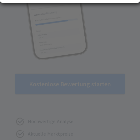
Erfahren Sie mehr darüber, wie Ihre persönlichen Daten verarbeitet werden, und
(Fingerprinting) identifizieren
legen Sie Ihre Präferenzen im
Abschnitt Konfigurieren
fest. Sie können Ihre
Zustimmung in der Cookie-Erklärung jederzeit ändern oder zurückziehen.
Ihre Zustimmung können Sie mit Klick auf „
Alles akzeptieren
“ für alle optionalen
Cookies erteilen und jederzeit über die Einstellungen widerrufen. Wir setzen
Dienstleister in Drittländern (z. B. USA) ein, die kein mit der EU vergleichbares
Datenschutzniveau aufweisen. Sofern personenbezogene Daten in diese
übermittelt werden, besteht das Risiko, dass diese Daten von
(Sicherheits-)Behörden erfasst und analysiert werden und Ihre
Datenschutzrechte ggf. nicht durchgesetzt werden können. Ihre Zustimmung
erstreckt sich auch auf diese Datenübermittlung und kann jederzeit widerrufen
werden. Unsere Datenschutzerklärung finden Sie
hier
.
Kostenlose Bewertung starten
Hochwertige Analyse
Aktuelle Marktpreise