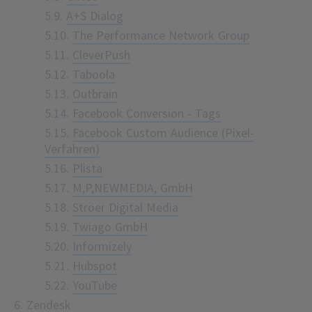
5.9.
A+S Dialog
5.10.
The Performance Network Group
5.11.
CleverPush
5.12.
Taboola
5.13.
Outbrain
5.14.
Facebook Conversion - Tags
5.15.
Facebook Custom Audience (Pixel-
Verfahren)
5.16.
Plista
5.17.
M,P,NEWMEDIA, GmbH
5.18.
Ströer Digital Media
5.19.
Twiago GmbH
5.20.
Informizely
5.21.
Hubspot
5.22.
YouTube
Zendesk