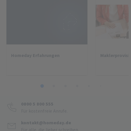
Homeday Erfahrungen
Maklerprovisi
1
2
3
4
5
6
7
8
0800 5 800 555
Für kostenfreie Anrufe.
kontakt@homeday.de
Für alle, die lieber schreiben.