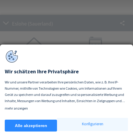
Eslohe (Sauerland)
Häuser
Wohnungen
Aktueller Kaufpreis
Aktueller Kaufpreis
Wir schätzen Ihre Privatsphäre
Ø 1.450 €/m²
Ø 1.400 €/m²
Wir und unsere Partner verarbeiten Ihre persönlichen Daten, wie z. B. Ihre IP-
Nummer, mithilfe von Technologien wie Cookies, um Informationen auf Ihrem
Sie möchten Ihre Immobilie verkaufen?
Gerät zu speichern und darauf zuzugreifen und so personalisierte Werbung und
Inhalte, Messungen von Werbung und Inhalten, Einsichten in Zielgruppen und
Wir bewerten Ihre Immobilie kostenlos vor Ort
Produktentwicklung zu ermöglichen. Sie entscheiden darüber, wer Ihre Daten
mehr anzeigen
und beraten Sie unverbindlich zum Verkauf.
Wenn Sie es erlauben, würden wir auch gerne:
und für welche Zwecke nutzt. Selbstverständlich können Sie Ihre Einwilligung
Informationen über Ihre geografische Lage erfassen, welche bis auf einige
jederzeit verweigern oder ändern.
Konfigurieren
Meter genau sein können
Alle akzeptieren
Ihr Gerät durch aktives Scannen nach bestimmten Merkmalen