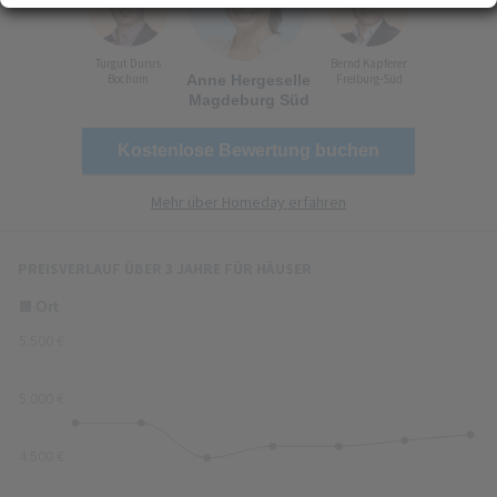
Erfahren Sie mehr darüber, wie Ihre persönlichen Daten verarbeitet werden, und
(Fingerprinting) identifizieren
legen Sie Ihre Präferenzen im
Abschnitt Konfigurieren
fest. Sie können Ihre
Turgut Durus
Bernd Kapferer
Zustimmung in der Cookie-Erklärung jederzeit ändern oder zurückziehen.
Bochum
Anne Hergeselle
Freiburg-Süd
Ihre Zustimmung können Sie mit Klick auf „
Alles akzeptieren
“ für alle optionalen
Magdeburg Süd
Cookies erteilen und jederzeit über die Einstellungen widerrufen. Wir setzen
Dienstleister in Drittländern (z. B. USA) ein, die kein mit der EU vergleichbares
Kostenlose Bewertung buchen
Datenschutzniveau aufweisen. Sofern personenbezogene Daten in diese
übermittelt werden, besteht das Risiko, dass diese Daten von
Mehr über Homeday erfahren
(Sicherheits-)Behörden erfasst und analysiert werden und Ihre
Datenschutzrechte ggf. nicht durchgesetzt werden können. Ihre Zustimmung
erstreckt sich auch auf diese Datenübermittlung und kann jederzeit widerrufen
PREISVERLAUF ÜBER 3 JAHRE FÜR HÄUSER
werden. Unsere Datenschutzerklärung finden Sie
hier
.
Zusammenfassung von Angeboten
5
Ort
Aktuelle und historische Angebote
© GeoBasis-DE / BKG 2016
(dl-de/by-2-0)
5.500 €
einfach
herausragend
5.000 €
4.500 €