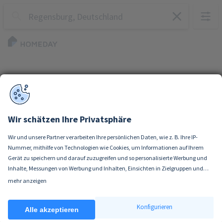
Wir schätzen Ihre Privatsphäre
Wir und unsere Partner verarbeiten Ihre persönlichen Daten, wie z. B. Ihre IP-
Nummer, mithilfe von Technologien wie Cookies, um Informationen auf Ihrem
Gerät zu speichern und darauf zuzugreifen und so personalisierte Werbung und
Inhalte, Messungen von Werbung und Inhalten, Einsichten in Zielgruppen und
Produktentwicklung zu ermöglichen. Sie entscheiden darüber, wer Ihre Daten
mehr anzeigen
Wenn Sie es erlauben, würden wir auch gerne:
und für welche Zwecke nutzt. Selbstverständlich können Sie Ihre Einwilligung
Informationen über Ihre geografische Lage erfassen, welche bis auf einige
jederzeit verweigern oder ändern.
Konfigurieren
Meter genau sein können
Alle akzeptieren
Ihr Gerät durch aktives Scannen nach bestimmten Merkmalen