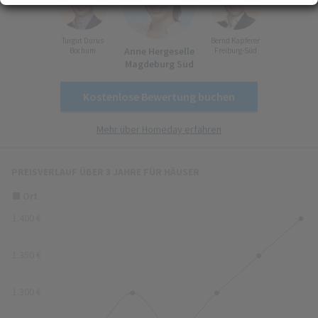
Erfahren Sie mehr darüber, wie Ihre persönlichen Daten verarbeitet werden, und
(Fingerprinting) identifizieren
legen Sie Ihre Präferenzen im
Abschnitt Konfigurieren
fest. Sie können Ihre
Turgut Durus
Bernd Kapferer
Zustimmung in der Cookie-Erklärung jederzeit ändern oder zurückziehen.
Anne Hergeselle
Bochum
Freiburg-Süd
Ihre Zustimmung können Sie mit Klick auf „
Alles akzeptieren
“ für alle optionalen
Magdeburg Süd
Cookies erteilen und jederzeit über die Einstellungen widerrufen. Wir setzen
Dienstleister in Drittländern (z. B. USA) ein, die kein mit der EU vergleichbares
Kostenlose Bewertung buchen
Datenschutzniveau aufweisen. Sofern personenbezogene Daten in diese
übermittelt werden, besteht das Risiko, dass diese Daten von
Mehr über Homeday erfahren
(Sicherheits-)Behörden erfasst und analysiert werden und Ihre
Datenschutzrechte ggf. nicht durchgesetzt werden können. Ihre Zustimmung
erstreckt sich auch auf diese Datenübermittlung und kann jederzeit widerrufen
PREISVERLAUF ÜBER 3 JAHRE FÜR HÄUSER
werden. Unsere Datenschutzerklärung finden Sie
hier
.
Zusammenfassung von Angeboten
5
Ort
Aktuelle und historische Angebote
© GeoBasis-DE / BKG 2016
(dl-de/by-2-0)
1.400 €
einfach
herausragend
1.350 €
1.300 €