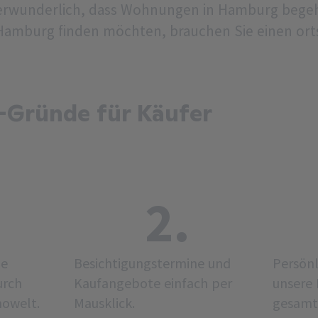
t verwunderlich, dass Wohnungen in Hamburg begeh
amburg finden möchten, brauchen Sie einen ort
-Gründe für Käufer
2.
he
Besichtigungstermine und
Persönl
urch
Kaufangebote einfach per
unsere 
mowelt.
Mausklick.
gesamt