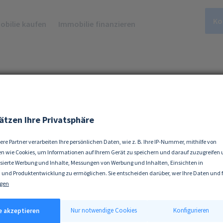
Ko
bilie kaufen
Immobilie finanzieren
er-Wohnung in
ätzen Ihre Privatsphäre
g kaufen
ere Partner verarbeiten Ihre persönlichen Daten, wie z. B. Ihre IP-Nummer, mithilfe von
n wie Cookies, um Informationen auf Ihrem Gerät zu speichern und darauf zuzugreifen
isierte Werbung und Inhalte, Messungen von Werbung und Inhalten, Einsichten in
 und Produktentwicklung zu ermöglichen. Sie entscheiden darüber, wer Ihre Daten und 
ke nutzt. Selbstverständlich können Sie Ihre Einwilligung jederzeit verweigern oder änd
gen
 erlauben, würden wir auch gerne:
amburg finden mit unseren Experten.
tionen über Ihre geografische Lage erfassen, welche bis auf einige Meter genau sein kön
Nur notwendige Cookies
Konfigurieren
le akzeptieren
ät durch aktives Scannen nach bestimmten Merkmalen (Fingerprinting) identifizieren