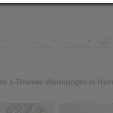
e mehr darüber, wie Ihre persönlichen Daten verarbeitet werden, und legen Sie Ihre
n im
Abschnitt Konfigurieren
fest. Sie können Ihre Zustimmung in der Cookie-Erklärung
ndern oder zurückziehen.
mung können Sie mit Klick auf „
Alles akzeptieren
“ für alle optionalen Cookies erteilen un
er die Einstellungen widerrufen. Wir setzen Dienstleister in Drittländern (z. B. USA) ein, di
r EU vergleichbares Datenschutzniveau aufweisen. Sofern personenbezogene Daten in di
 werden, besteht das Risiko, dass diese Daten von (Sicherheits-)Behörden erfasst und
Umkreis
Zimmer ab
Fläche ab
k
werden und Ihre Datenschutzrechte ggf. nicht durchgesetzt werden können. Ihre
erstreckt sich auch auf diese Datenübermittlung und kann jederzeit widerrufen werde
enschutzerklärung finden Sie
hier
.
len 1-Zimmer-Wohnungen in Ha