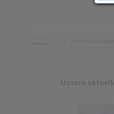
Erfahren Si
Präferenze
jederzeit ä
Ihre Zustim
jederzeit üb
kein mit de
übermittelt
Immobilienart
PLZ, Stadt oder Bezir
analysiert 
Zustimmung 
Unsere Dat
Unsere aktuel