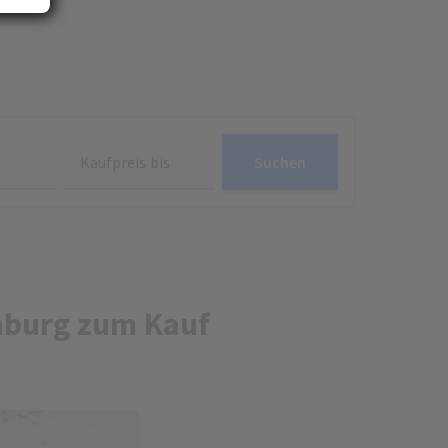
d
e
ese
Kaufpreis bis
Suchen
n.
mburg zum Kauf