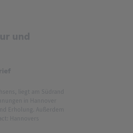
ur und
rief
hsens, liegt am Südrand
ohnungen in Hannover
 und Erholung. Außerdem
act: Hannovers