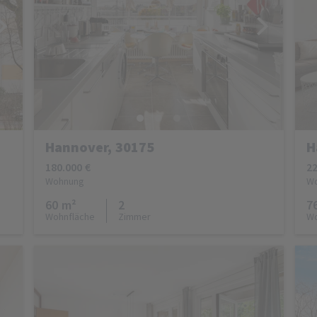
Hannover, 30175
H
180.000 €
22
Wohnung
W
60 m²
2
7
Wohnfläche
Zimmer
Wo