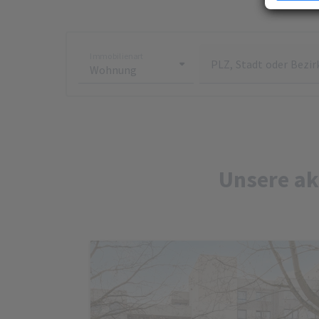
Erfahren Si
Präferenze
jederzeit ä
Ihre Zustim
Immobilienart
PLZ, Stadt oder Bezir
jederzeit üb
kein mit de
übermittelt
analysiert 
Zustimmung 
Unsere Dat
Unsere ak