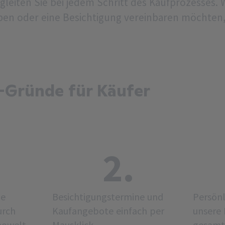
leiten Sie bei jedem Schritt des Kaufprozesses. 
en oder eine Besichtigung vereinbaren möchten,
-Gründe für Käufer
2.
he
Besichtigungstermine und
Persönl
urch
Kaufangebote einfach per
unsere 
mowelt.
Mausklick.
gesamt