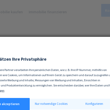
Ko
bilie kaufen
Immobilie finanzieren
g in Hannover
ätzen Ihre Privatsphäre
ere Partner verarbeiten Ihre persönlichen Daten, wie z. B. Ihre IP-Nummer, mithilfe von
n wie Cookies, um Informationen auf Ihrem Gerät zu speichern und darauf zuzugreifen
isierte Werbung und Inhalte, Messungen von Werbung und Inhalten, Einsichten in
ng kaufen? Hannover, die Hauptstadt Niedersac
 und Produktentwicklung zu ermöglichen. Sie entscheiden darüber, wer Ihre Daten und 
landes.
ke nutzt. Selbstverständlich können Sie Ihre Einwilligung jederzeit verweigern oder änd
gen
 erlauben, würden wir auch gerne:
tionen über Ihre geografische Lage erfassen, welche bis auf einige Meter genau sein kön
Nur notwendige Cookies
Konfigurieren
le akzeptieren
ät durch aktives Scannen nach bestimmten Merkmalen (Fingerprinting) identifizieren