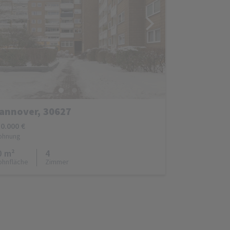
annover, 30627
0.000 €
ohnung
0 m²
4
hnfläche
Zimmer