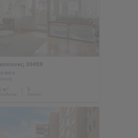
annover, 30459
0.000 €
ohnung
6 m²
3
hnfläche
Zimmer