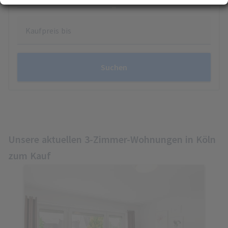
Erfahren Sie mehr darüber, wie Ihre persönlichen Daten verarbeitet werden, und
(Fingerprinting) identifizieren
legen Sie Ihre Präferenzen im
Abschnitt Konfigurieren
fest. Sie können Ihre
Kaufpreis bis
Zustimmung in der Cookie-Erklärung jederzeit ändern oder zurückziehen.
Ihre Zustimmung können Sie mit Klick auf „
Alles akzeptieren
“ für alle optionalen
Cookies erteilen und jederzeit über die Einstellungen widerrufen. Wir setzen
Dienstleister in Drittländern (z. B. USA) ein, die kein mit der EU vergleichbares
Suchen
Datenschutzniveau aufweisen. Sofern personenbezogene Daten in diese
übermittelt werden, besteht das Risiko, dass diese Daten von
(Sicherheits-)Behörden erfasst und analysiert werden und Ihre
Datenschutzrechte ggf. nicht durchgesetzt werden können. Ihre Zustimmung
erstreckt sich auch auf diese Datenübermittlung und kann jederzeit widerrufen
werden. Unsere Datenschutzerklärung finden Sie
hier
.
Unsere aktuellen 3-Zimmer-Wohnungen in Köln
zum Kauf