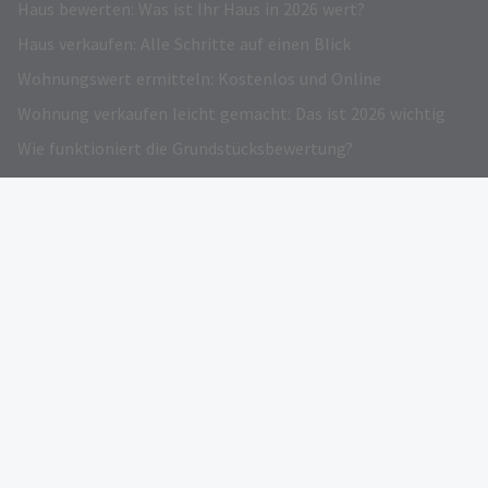
Haus bewerten: Was ist Ihr Haus in 2026 wert?
Haus verkaufen: Alle Schritte auf einen Blick
Wohnungswert ermitteln: Kostenlos und Online
Wohnung verkaufen leicht gemacht: Das ist 2026 wichtig
Wie funktioniert die Grundstücksbewertung?
Grundstück verkaufen – Darauf kommt es an!
Immobilienwertrechner: Kostenloser Online-Preisrechner
Verkehrswert Immobilie: Infos und Gratis Rechner
Eigentümer werben
AUSGEZEICHNET