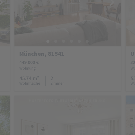
München, 81541
U
449.000 €
32
Wohnung
W
45.74 m²
2
5
Wohnfläche
Zimmer
Wo