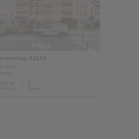
ermering, 82110
5.000 €
ohnung
0.33 m²
2
hnfläche
Zimmer