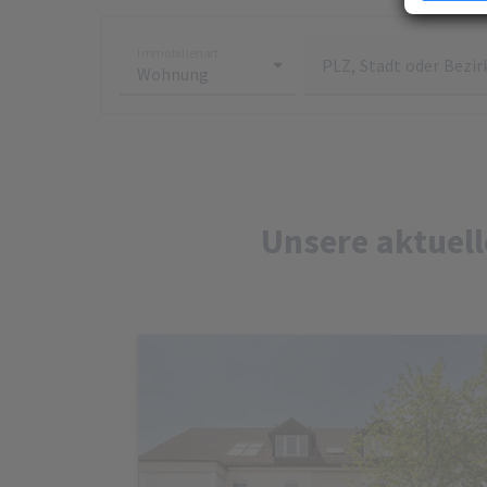
Erfahren Si
Präferenze
Immobilienart
jederzeit ä
PLZ, Stadt oder Bezir
Ihre Zustim
jederzeit üb
kein mit de
übermittelt
analysiert 
Zustimmung 
Unsere Dat
Unsere aktuel