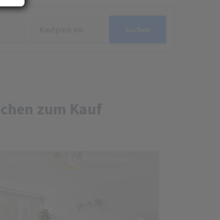
Kaufpreis bis
Suchen
d
e
ese
n.
nchen zum Kauf