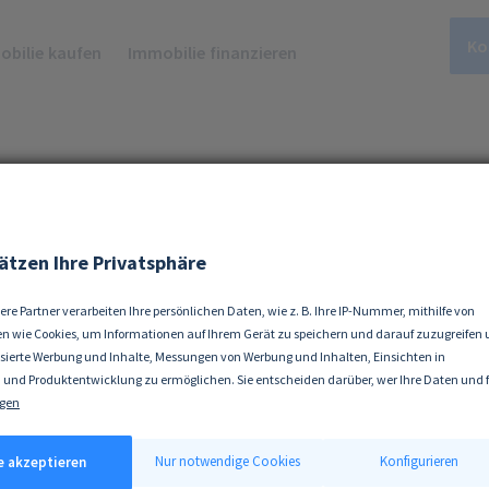
Ko
bilie kaufen
Immobilie finanzieren
mer-Wohnung M
ätzen Ihre Privatsphäre
ere Partner verarbeiten Ihre persönlichen Daten, wie z. B. Ihre IP-Nummer, mithilfe von
n wie Cookies, um Informationen auf Ihrem Gerät zu speichern und darauf zuzugreifen
isierte Werbung und Inhalte, Messungen von Werbung und Inhalten, Einsichten in
ünchen finden mit unseren Immobilienexperten
 und Produktentwicklung zu ermöglichen. Sie entscheiden darüber, wer Ihre Daten und 
ke nutzt. Selbstverständlich können Sie Ihre Einwilligung jederzeit verweigern oder änd
gen
 erlauben, würden wir auch gerne:
tionen über Ihre geografische Lage erfassen, welche bis auf einige Meter genau sein kön
Nur notwendige Cookies
Konfigurieren
le akzeptieren
ät durch aktives Scannen nach bestimmten Merkmalen (Fingerprinting) identifizieren