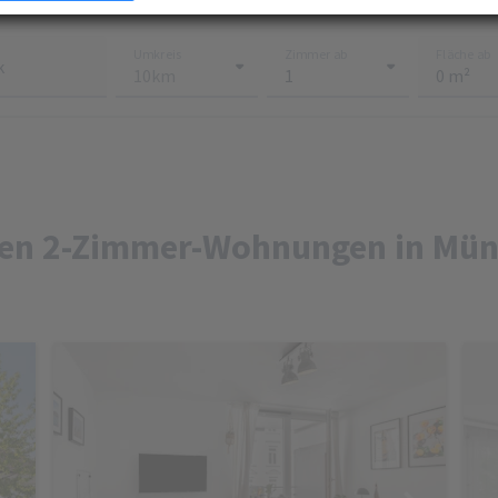
e mehr darüber, wie Ihre persönlichen Daten verarbeitet werden, und legen Sie Ihre
n im
Abschnitt Konfigurieren
fest. Sie können Ihre Zustimmung in der Cookie-Erklärung
Umkreis
Zimmer ab
Fläche ab
ndern oder zurückziehen.
k
mung können Sie mit Klick auf „
Alles akzeptieren
“ für alle optionalen Cookies erteilen un
er die Einstellungen widerrufen. Wir setzen Dienstleister in Drittländern (z. B. USA) ein, di
r EU vergleichbares Datenschutzniveau aufweisen. Sofern personenbezogene Daten in di
 werden, besteht das Risiko, dass diese Daten von (Sicherheits-)Behörden erfasst und
werden und Ihre Datenschutzrechte ggf. nicht durchgesetzt werden können. Ihre
erstreckt sich auch auf diese Datenübermittlung und kann jederzeit widerrufen werde
enschutzerklärung finden Sie
hier
.
len 2-Zimmer-Wohnungen in Mü