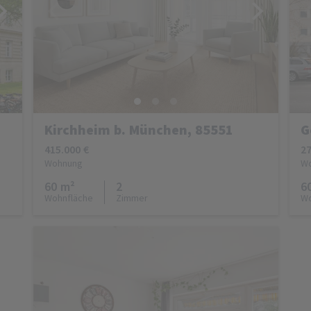
Kirchheim b. München, 85551
G
415.000 €
27
Wohnung
W
60 m²
2
6
Wohnfläche
Zimmer
Wo