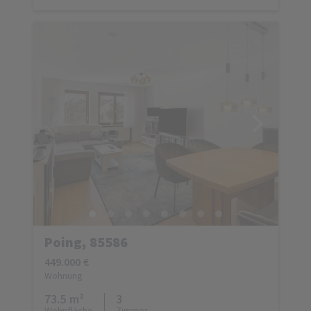
Poing, 85586
449.000 €
Wohnung
73.5 m²
3
Wohnfläche
Zimmer