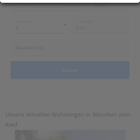
PLZ, Stadt oder Bezirk
Erfahren Sie mehr darüber, wie Ihre persönlichen Daten verarbeitet werden, und
(Fingerprinting) identifizieren
legen Sie Ihre Präferenzen im
Abschnitt Konfigurieren
fest. Sie können Ihre
Zustimmung in der Cookie-Erklärung jederzeit ändern oder zurückziehen.
Zimmer ab
Fläche ab
Ihre Zustimmung können Sie mit Klick auf „
Alles akzeptieren
“ für alle optionalen
Cookies erteilen und jederzeit über die Einstellungen widerrufen. Wir setzen
Dienstleister in Drittländern (z. B. USA) ein, die kein mit der EU vergleichbares
Datenschutzniveau aufweisen. Sofern personenbezogene Daten in diese
Kaufpreis bis
übermittelt werden, besteht das Risiko, dass diese Daten von
(Sicherheits-)Behörden erfasst und analysiert werden und Ihre
Datenschutzrechte ggf. nicht durchgesetzt werden können. Ihre Zustimmung
Suchen
erstreckt sich auch auf diese Datenübermittlung und kann jederzeit widerrufen
werden. Unsere Datenschutzerklärung finden Sie
hier
.
Unsere aktuellen Wohnungen in München zum
Kauf