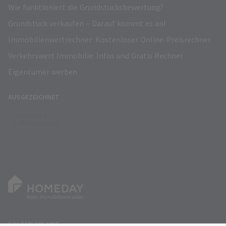
Wie funktioniert die Grundstücksbewertung?
Grundstück verkaufen – Darauf kommt es an!
Immobilienwertrechner: Kostenloser Online-Preisrechner
Verkehrswert Immobilie: Infos und Gratis Rechner
Eigentümer werben
AUSGEZEICHNET
FOLGEN SIE UNS