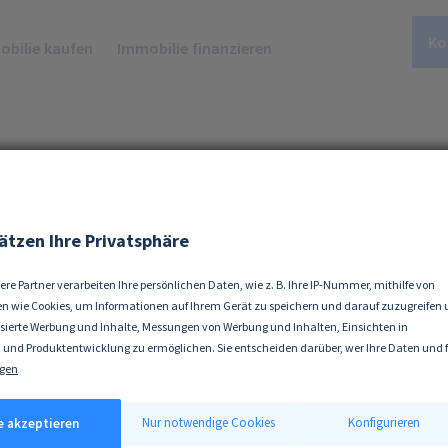
Ko
bilie kaufen
Immobilie finanzieren
aufen in Münch
ätzen Ihre Privatsphäre
ere Partner verarbeiten Ihre persönlichen Daten, wie z. B. Ihre IP-Nummer, mithilfe von
n wie Cookies, um Informationen auf Ihrem Gerät zu speichern und darauf zuzugreifen
isierte Werbung und Inhalte, Messungen von Werbung und Inhalten, Einsichten in
internationalem Flair
 und Produktentwicklung zu ermöglichen. Sie entscheiden darüber, wer Ihre Daten und 
ke nutzt. Selbstverständlich können Sie Ihre Einwilligung jederzeit verweigern oder änd
gen
 erlauben, würden wir auch gerne:
tionen über Ihre geografische Lage erfassen, welche bis auf einige Meter genau sein kön
Nur notwendige Cookies
Konfigurieren
le akzeptieren
ät durch aktives Scannen nach bestimmten Merkmalen (Fingerprinting) identifizieren