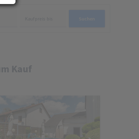
Kaufpreis bis
Suchen
d
e
ese
n.
um Kauf