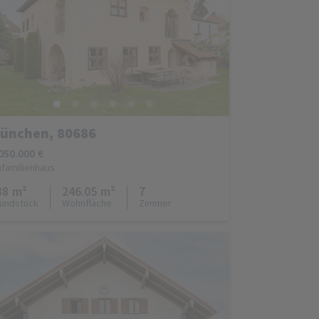
ünchen, 80686
050.000 €
nfamilienhaus
88 m²
246.05 m²
7
undstück
Wohnfläche
Zimmer