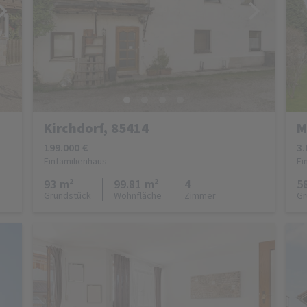
Kirchdorf, 85414
M
199.000 €
3.
Einfamilienhaus
Ei
93 m²
99.81 m²
4
5
Grundstück
Wohnfläche
Zimmer
Gr