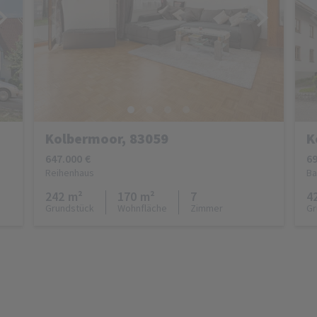
Kolbermoor, 83059
K
647.000 €
69
Reihenhaus
Ba
242 m²
170 m²
7
4
Grundstück
Wohnfläche
Zimmer
Gr