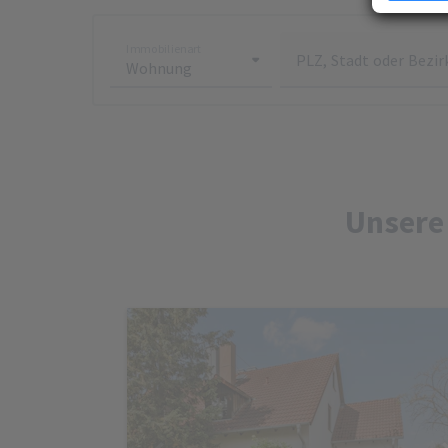
Erfahren Si
Präferenze
Immobilienart
jederzeit ä
PLZ, Stadt oder Bezir
Ihre Zustim
jederzeit üb
kein mit de
übermittelt
analysiert 
Zustimmung 
Unsere Dat
Unsere