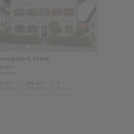
oenigsdorf, 82549
5.000 €
uernhaus
23 m²
149 m²
7
undstück
Wohnfläche
Zimmer