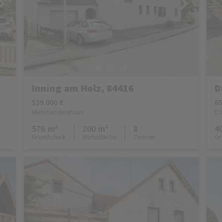
Inning am Holz, 84416
D
539.000 €
65
Mehrfamilienhaus
Do
576 m²
200 m²
8
4
Grundstück
Wohnfläche
Zimmer
Gr