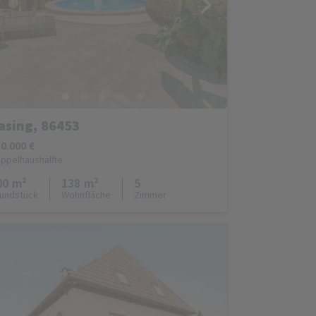
asing, 86453
0.000 €
ppelhaushälfte
00 m²
138 m²
5
undstück
Wohnfläche
Zimmer