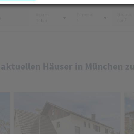
e mehr darüber, wie Ihre persönlichen Daten verarbeitet werden, und legen Sie Ihre
n im
Abschnitt Konfigurieren
fest. Sie können Ihre Zustimmung in der Cookie-Erklärung
Umkreis
Zimmer ab
Fläche ab
ndern oder zurückziehen.
k
mung können Sie mit Klick auf „
Alles akzeptieren
“ für alle optionalen Cookies erteilen un
er die Einstellungen widerrufen. Wir setzen Dienstleister in Drittländern (z. B. USA) ein, di
r EU vergleichbares Datenschutzniveau aufweisen. Sofern personenbezogene Daten in di
 werden, besteht das Risiko, dass diese Daten von (Sicherheits-)Behörden erfasst und
werden und Ihre Datenschutzrechte ggf. nicht durchgesetzt werden können. Ihre
erstreckt sich auch auf diese Datenübermittlung und kann jederzeit widerrufen werde
enschutzerklärung finden Sie
hier
.
 aktuellen Häuser in München z