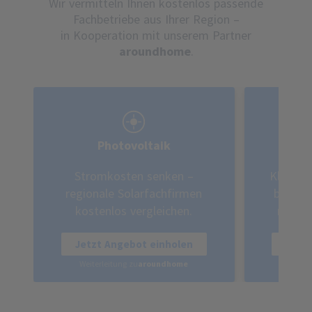
Wir vermitteln Ihnen kostenlos passende
Fachbetriebe aus Ihrer Region –
in Kooperation mit unserem Partner
aroundhome
.
Photovoltaik
Stromkosten senken –
Klimafr
regionale Solarfachfirmen
bis zu
kostenlos vergleichen.
region
Jetzt Angebot einholen
Jetz
Weiterleitung zu
aroundhome
Weite