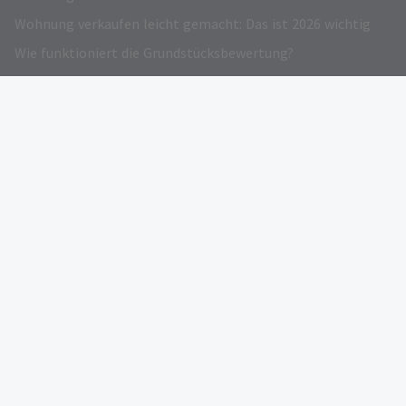
Wohnung verkaufen leicht gemacht: Das ist 2026 wichtig
Wie funktioniert die Grundstücksbewertung?
Grundstück verkaufen – Darauf kommt es an!
Immobilienwertrechner: Kostenloser Online-Preisrechner
Verkehrswert Immobilie: Infos und Gratis Rechner
Eigentümer werben
AUSGEZEICHNET