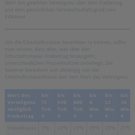
Wert des geerbten Vermögens über dem Freibetrag
und dem persönlichen Verwandtschaftsgrad zum
Erblasser.
Um die Erbschaftssteuer berechnen zu können, sollte
man wissen, dass alles, was über den
Erbschaftssteuer-Freibetrag hinausgeht,
unterschiedlichen Prozentsätzen unterliegt. Die
Summer berechnet sich abhängig von der
Erbschaftssteuerklasse und dem Wert des Vermögens.
Wert des
bis
bis
bis
bis
bis
bis
Vermögens
75
300
600
6
13
26
abzüglich
Tsd.
Tsd.
Tsd.
Mio.
Mio.
Mio.
Freibetrag
€
€
€
€
€
€
Steuerklasse
7 %
11 %
15 %
19 %
23 %
27 %
I