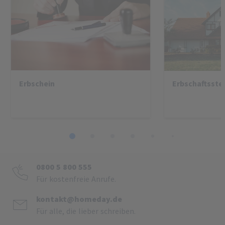
Erbschein
Erbschaftsste
1
2
3
4
5
6
7
8
0800 5 800 555
Für kostenfreie Anrufe.
kontakt@homeday.de
Für alle, die lieber schreiben.