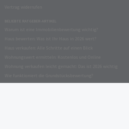
Vertrag widerrufen
BELIEBTE RATGEBER-ARTIKEL
Warum ist eine Immobilienbewertung wichtig?
Haus bewerten: Was ist Ihr Haus in 2026 wert?
Haus verkaufen: Alle Schritte auf einen Blick
Wohnungswert ermitteln: Kostenlos und Online
Wohnung verkaufen leicht gemacht: Das ist 2026 wichtig
Wie funktioniert die Grundstücksbewertung?
Grundstück verkaufen – Darauf kommt es an!
Immobilienwertrechner: Kostenloser Online-Preisrechner
Verkehrswert Immobilie: Infos und Gratis Rechner
Eigentümer werben
AUSGEZEICHNET