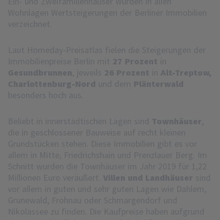
Ein- und Zweifamilienhäuser wurden in allen
Wohnlagen Wertsteigerungen der Berliner Immobilien
verzeichnet.
Laut Homeday-Preisatlas fielen die Steigerungen der
Immobilienpreise Berlin mit
27 Prozent
in
Gesundbrunnen
, jeweils
26 Prozent
in
Alt-Treptow,
Charlottenburg-Nord
und dem
Plänterwald
besonders hoch aus.
Beliebt in innerstädtischen Lagen sind
Townhäuser
,
die in geschlossener Bauweise auf recht kleinen
Grundstücken stehen. Diese Immobilien gibt es vor
allem in Mitte, Friedrichshain und Prenzlauer Berg. Im
Schnitt wurden die Townhäuser im Jahr 2019 für 1,22
Millionen Euro veräußert.
Villen und Landhäuser
sind
vor allem in guten und sehr guten Lagen wie Dahlem,
Grunewald, Frohnau oder Schmargendorf und
Nikolassee zu finden. Die Kaufpreise haben aufgrund