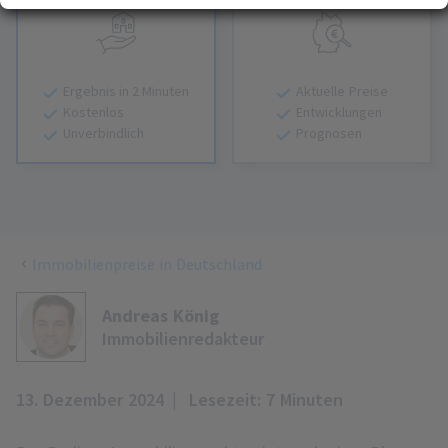
Erfahren Sie mehr darüber, wie Ihre persönlichen Daten verarbeitet werden, und
(Fingerprinting) identifizieren
legen Sie Ihre Präferenzen im
Abschnitt Konfigurieren
fest. Sie können Ihre
Zustimmung in der Cookie-Erklärung jederzeit ändern oder zurückziehen.
Ihre Zustimmung können Sie mit Klick auf „
Alles akzeptieren
“ für alle optionalen
Ergebnis in 2 Minuten
Aktuelle Preise
Cookies erteilen und jederzeit über die Einstellungen widerrufen. Wir setzen
Kostenlos
Entwicklungen
Dienstleister in Drittländern (z. B. USA) ein, die kein mit der EU vergleichbares
Unverbindlich
Prognosen
Datenschutzniveau aufweisen. Sofern personenbezogene Daten in diese
übermittelt werden, besteht das Risiko, dass diese Daten von
(Sicherheits-)Behörden erfasst und analysiert werden und Ihre
Datenschutzrechte ggf. nicht durchgesetzt werden können. Ihre Zustimmung
erstreckt sich auch auf diese Datenübermittlung und kann jederzeit widerrufen
werden. Unsere Datenschutzerklärung finden Sie
hier
.
Immobilienpreise in Deutschland
Andreas König
Immobilienredakteur
13. Dezember 2024
Lesezeit: 7 Minuten