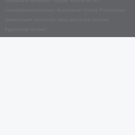
Grundstück verkaufen – Darauf kommt es an!
Immobilienwertrechner: Kostenloser Online-Preisrechner
Verkehrswert Immobilie: Infos und Gratis Rechner
Eigentümer werben
AUSGEZEICHNET
FOLGEN SIE UNS