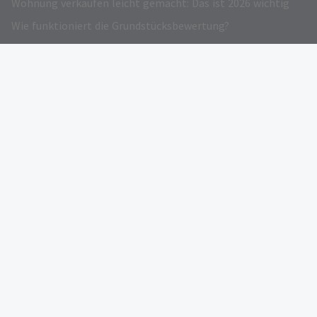
Wohnung verkaufen leicht gemacht: Das ist 2026 wichtig
Wie funktioniert die Grundstücksbewertung?
Grundstück verkaufen – Darauf kommt es an!
Immobilienwertrechner: Kostenloser Online-Preisrechner
Verkehrswert Immobilie: Infos und Gratis Rechner
Eigentümer werben
AUSGEZEICHNET