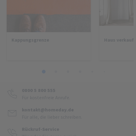
Kappungsgrenze
Haus verkaufe
1
2
3
4
5
6
7
8
0800 5 800 555
Für kostenfreie Anrufe.
kontakt@homeday.de
Für alle, die lieber schreiben.
Rückruf-Service