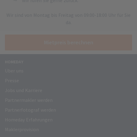
Wir rufen Sie gerne zurück.
Wir sind von Montag bis Freitag von 09:00-18:00 Uhr für Sie
da.
Mietpreis berechnen
HOMEDAY
Über uns
Presse
Jobs und Karriere
Partnermakler werden
Partnerfotograf werden
Homeday Erfahrungen
Maklerprovision