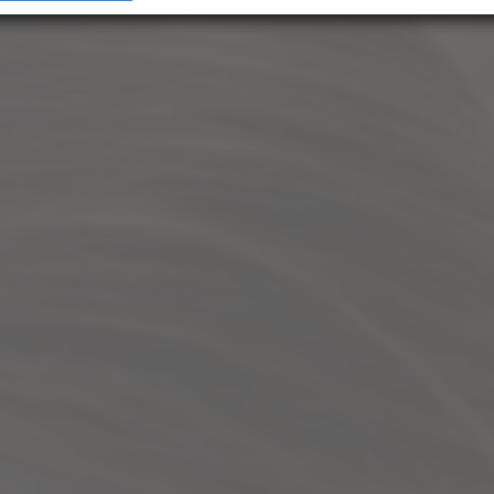
e mehr darüber, wie Ihre persönlichen Daten verarbeitet werden, und legen Sie Ihre
n im
Abschnitt Konfigurieren
fest. Sie können Ihre Zustimmung in der Cookie-Erklärung
ndern oder zurückziehen.
mung können Sie mit Klick auf „
Alles akzeptieren
“ für alle optionalen Cookies erteilen un
er die Einstellungen widerrufen. Wir setzen Dienstleister in Drittländern (z. B. USA) ein, di
r EU vergleichbares Datenschutzniveau aufweisen. Sofern personenbezogene Daten in di
 werden, besteht das Risiko, dass diese Daten von (Sicherheits-)Behörden erfasst und
werden und Ihre Datenschutzrechte ggf. nicht durchgesetzt werden können. Ihre
erstreckt sich auch auf diese Datenübermittlung und kann jederzeit widerrufen werde
enschutzerklärung finden Sie
hier
.