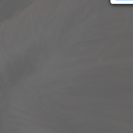
Erfahren Si
Präferenze
jederzeit ä
Ihre Zustim
jederzeit üb
kein mit de
übermittelt
analysiert 
Zustimmung 
Unsere Dat