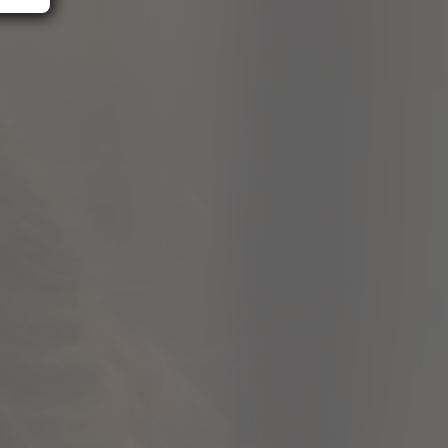
d
e
ese
n.