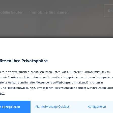
Ko
bilie kaufen
Immobilie finanzieren
ätzen Ihre Privatsphäre
ere Partner verarbeiten Ihre persönlichen Daten, wie z. B. Ihre IP-Nummer, mithilfe von
n wie Cookies, um Informationen auf Ihrem Gerät zu speichern und darauf zuzugreifen
isierte Werbung und Inhalte, Messungen von Werbung und Inhalten, Einsichten in
 und Produktentwicklung zu ermöglichen. Sie entscheiden darüber, wer Ihre Daten und 
ke nutzt. Selbstverständlich können Sie Ihre Einwilligung jederzeit verweigern oder änd
gen
 erlauben, würden wir auch gerne:
tionen über Ihre geografische Lage erfassen, welche bis auf einige Meter genau sein kön
Nur notwendige Cookies
Konfigurieren
le akzeptieren
ät durch aktives Scannen nach bestimmten Merkmalen (Fingerprinting) identifizieren