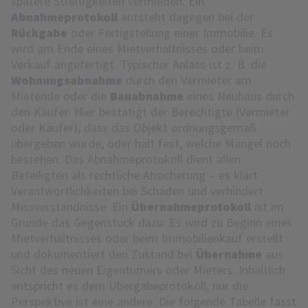
spätere Streitigkeiten vermieden. Ein
Abnahmeprotokoll
entsteht dagegen bei der
Rückgabe
oder Fertigstellung einer Immobilie. Es
wird am Ende eines Mietverhältnisses oder beim
Verkauf angefertigt. Typischer Anlass ist z. B. die
Wohnungsabnahme
durch den Vermieter am
Mietende oder die
Bauabnahme
eines Neubaus durch
den Käufer. Hier bestätigt der Berechtigte (Vermieter
oder Käufer), dass das Objekt ordnungsgemäß
übergeben wurde, oder hält fest, welche Mängel noch
bestehen. Das Abnahmeprotokoll dient allen
Beteiligten als rechtliche Absicherung – es klärt
Verantwortlichkeiten bei Schäden und verhindert
Missverständnisse. Ein
Übernahmeprotokoll
ist im
Grunde das Gegenstück dazu: Es wird zu Beginn eines
Mietverhältnisses oder beim Immobilienkauf erstellt
und dokumentiert den Zustand bei
Übernahme
aus
Sicht des neuen Eigentümers oder Mieters. Inhaltlich
entspricht es dem Übergabeprotokoll, nur die
Perspektive ist eine andere. Die folgende Tabelle fasst