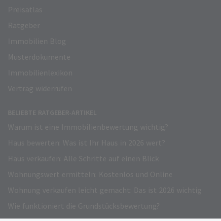
Preisatlas
Ratgeber
Immobilien Blog
Musterdokumente
Immobilienlexikon
Vertrag widerrufen
BELIEBTE RATGEBER-ARTIKEL
Warum ist eine Immobilienbewertung wichtig?
Haus bewerten: Was ist Ihr Haus in 2026 wert?
Haus verkaufen: Alle Schritte auf einen Blick
Wohnungswert ermitteln: Kostenlos und Online
Wohnung verkaufen leicht gemacht: Das ist 2026 wichtig
Wie funktioniert die Grundstücksbewertung?