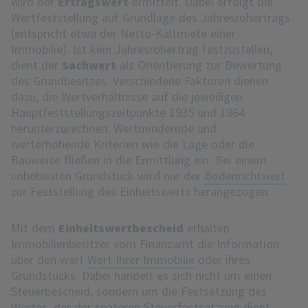
wird der
Ertragswert
ermittelt. Dabei erfolgt die
Wertfeststellung auf Grundlage des Jahresrohertrags
(entspricht etwa der Netto-Kaltmiete einer
Immobilie). Ist kein Jahresrohertrag festzustellen,
dient der
Sachwert
als Orientierung zur Bewertung
des Grundbesitzes. Verschiedene Faktoren dienen
dazu, die Wertverhältnisse auf die jeweiligen
Hauptfeststellungszeitpunkte 1935 und 1964
herunterzurechnen. Wertmindernde und
werterhöhende Kriterien wie die Lage oder die
Bauweise fließen in die Ermittlung ein. Bei einem
unbebauten Grundstück wird nur der
Bodenrichtwert
zur Feststellung des Einheitswerts herangezogen.
Mit dem
Einheitswertbescheid
erhalten
Immobilienbesitzer vom Finanzamt die Information
über den wert
Wert Ihrer Immobilie
oder ihres
Grundstücks. Dabei handelt es sich nicht um einen
Steuerbescheid, sondern um die Festsetzung des
Wertes, der der späteren Steuerfestsetzung dient.