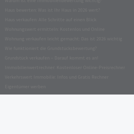
Warum ist eine Immobilienbewertung wichtig?
Haus bewerten: Was ist Ihr Haus in 2026 wert?
Haus verkaufen: Alle Schritte auf einen Blick
Wohnungswert ermitteln: Kostenlos und Online
Wohnung verkaufen leicht gemacht: Das ist 2026 wichtig
Wie funktioniert die Grundstücksbewertung?
Grundstück verkaufen – Darauf kommt es an!
Immobilienwertrechner: Kostenloser Online-Preisrechner
Verkehrswert Immobilie: Infos und Gratis Rechner
Eigentümer werben
AUSGEZEICHNET