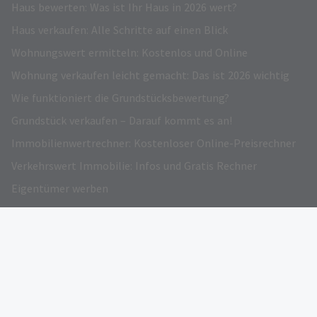
Haus bewerten: Was ist Ihr Haus in 2026 wert?
Haus verkaufen: Alle Schritte auf einen Blick
Wohnungswert ermitteln: Kostenlos und Online
Wohnung verkaufen leicht gemacht: Das ist 2026 wichtig
Wie funktioniert die Grundstücksbewertung?
Grundstück verkaufen – Darauf kommt es an!
Immobilienwertrechner: Kostenloser Online-Preisrechner
Verkehrswert Immobilie: Infos und Gratis Rechner
Eigentümer werben
AUSGEZEICHNET