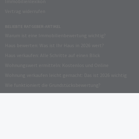
Immobilienlexikon
Vertrag widerrufen
BELIEBTE RATGEBER-ARTIKEL
Warum ist eine Immobilienbewertung wichtig?
Haus bewerten: Was ist Ihr Haus in 2026 wert?
Haus verkaufen: Alle Schritte auf einen Blick
Wohnungswert ermitteln: Kostenlos und Online
Wohnung verkaufen leicht gemacht: Das ist 2026 wichtig
Wie funktioniert die Grundstücksbewertung?
Grundstück verkaufen – Darauf kommt es an!
Immobilienwertrechner: Kostenloser Online-Preisrechner
Verkehrswert Immobilie: Infos und Gratis Rechner
Eigentümer werben