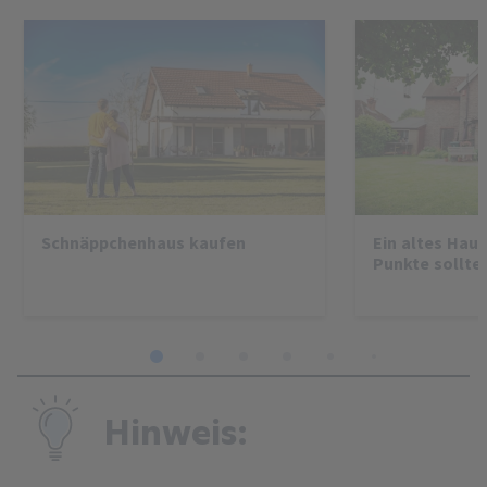
Schnäppchenhaus kaufen
Ein altes Haus
Punkte sollte
1
2
3
4
5
6
7
8
Hinweis: