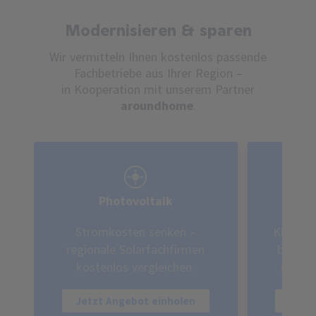
Modernisieren & sparen
Wir vermitteln Ihnen kostenlos passende
Fachbetriebe aus Ihrer Region –
in Kooperation mit unserem Partner
aroundhome
.
Photovoltaik
Stromkosten senken –
Klimafr
regionale Solarfachfirmen
bis zu
kostenlos vergleichen.
region
Jetzt Angebot einholen
Jetz