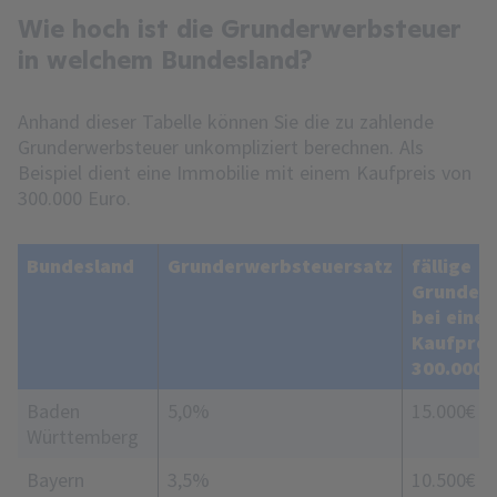
Wie hoch ist die Grunderwerbsteuer
in welchem Bundesland?
Anhand dieser Tabelle können Sie die zu zahlende
Grunderwerbsteuer unkompliziert berechnen. Als
Beispiel dient eine Immobilie mit einem Kaufpreis von
300.000 Euro.
Bundesland
Grunderwerbsteuersatz
fällige
Grunder
bei eine
Kaufprei
300.000 
Baden
5,0%
15.000€
Württemberg
Bayern
3,5%
10.500€