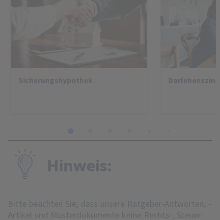
Sicherungshypothek
Darlehenszins
1
2
3
4
5
6
7
8
Hinweis:
Bitte beachten Sie, dass unsere Ratgeber-Antworten, -
Artikel und Musterdokumente keine Rechts-, Steuer-