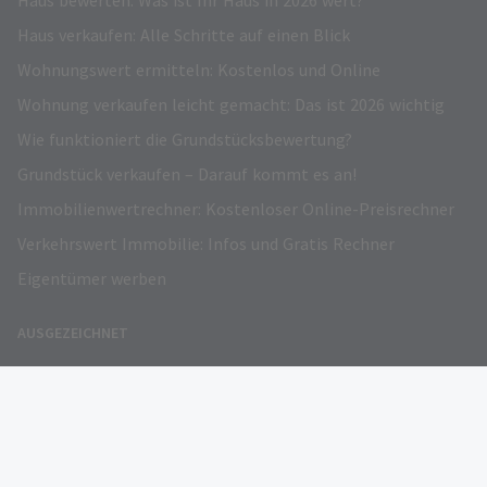
Haus bewerten: Was ist Ihr Haus in 2026 wert?
Haus verkaufen: Alle Schritte auf einen Blick
Wohnungswert ermitteln: Kostenlos und Online
Wohnung verkaufen leicht gemacht: Das ist 2026 wichtig
Wie funktioniert die Grundstücksbewertung?
Grundstück verkaufen – Darauf kommt es an!
Immobilienwertrechner: Kostenloser Online-Preisrechner
Verkehrswert Immobilie: Infos und Gratis Rechner
Eigentümer werben
AUSGEZEICHNET