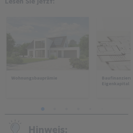
Lesen Sie jetzt:
Wohnungsbauprämie
Baufinanzier
Eigenkapital
1
2
3
4
5
6
7
8
Hinweis: