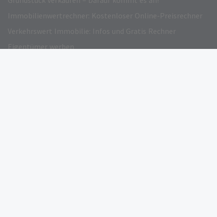
Grundstück verkaufen – Darauf kommt es an!
Immobilienwertrechner: Kostenloser Online-Preisrechner
Verkehrswert Immobilie: Infos und Gratis Rechner
Eigentümer werben
AUSGEZEICHNET
FOLGEN SIE UNS