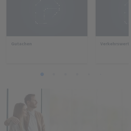
Gutachen
Verkehrswert
1
2
3
4
5
6
7
8