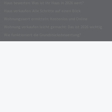
Haus bewerten: Was ist Ihr Haus in 2026 wert?
Haus verkaufen: Alle Schritte auf einen Blick
Wohnungswert ermitteln: Kostenlos und Online
Wohnung verkaufen leicht gemacht: Das ist 2026 wichtig
Wie funktioniert die Grundstücksbewertung?
Grundstück verkaufen – Darauf kommt es an!
Immobilienwertrechner: Kostenloser Online-Preisrechner
Verkehrswert Immobilie: Infos und Gratis Rechner
Eigentümer werben
AUSGEZEICHNET