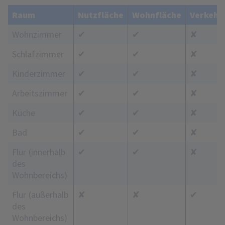
Raum
Nutzfläche
Wohnfläche
Verkehr
Wohnzimmer
✔
✔
✘
Schlafzimmer
✔
✔
✘
Kinderzimmer
✔
✔
✘
Arbeitszimmer
✔
✔
✘
Küche
✔
✔
✘
Bad
✔
✔
✘
Flur (innerhalb
✔
✔
✘
des
Wohnbereichs)
Flur (außerhalb
✘
✘
✔
des
Wohnbereichs)