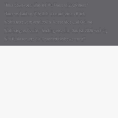
Haus bewerten: Was ist Ihr Haus in 2026 wert?
Haus verkaufen: Alle Schritte auf einen Blick
Wohnungswert ermitteln: Kostenlos und Online
Wohnung verkaufen leicht gemacht: Das ist 2026 wichtig
Wie funktioniert die Grundstücksbewertung?
Grundstück verkaufen – Darauf kommt es an!
Immobilienwertrechner: Kostenloser Online-Preisrechner
Verkehrswert Immobilie: Infos und Gratis Rechner
Eigentümer werben
AUSGEZEICHNET