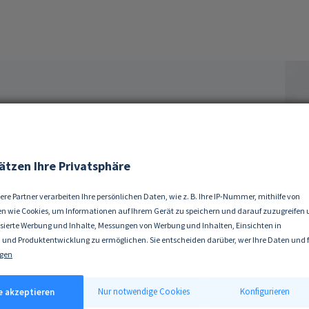
r
z
Wert?
ätzen Ihre Privatsphäre
ere Partner verarbeiten Ihre persönlichen Daten, wie z. B. Ihre IP-Nummer, mithilfe von
n wie Cookies, um Informationen auf Ihrem Gerät zu speichern und darauf zuzugreifen
isierte Werbung und Inhalte, Messungen von Werbung und Inhalten, Einsichten in
 und Produktentwicklung zu ermöglichen. Sie entscheiden darüber, wer Ihre Daten und 
ke nutzt. Selbstverständlich können Sie Ihre Einwilligung jederzeit verweigern oder änd
gen
 erlauben, würden wir auch gerne:
tionen über Ihre geografische Lage erfassen, welche bis auf einige Meter genau sein kön
Nur notwendige Cookies
Konfigurieren
le akzeptieren
ät durch aktives Scannen nach bestimmten Merkmalen (Fingerprinting) identifizieren