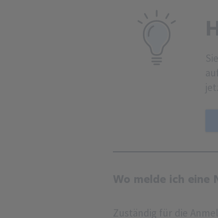
H
Si
au
je
Wo melde ich eine
Zuständig für die Anme