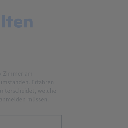
lten
WG-Zimmer am
nsumständen. Erfahren
unterscheidet, welche
in anmelden müssen.