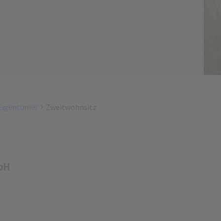
 Eigentümer
Zweitwohnsitz
bH