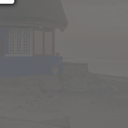
d
e
ese
n.