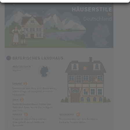
Erfahren Sie mehr darüber, wie Ihre persönlichen Daten verarbeitet werden, und
(Fingerprinting) identifizieren
legen Sie Ihre Präferenzen im
Abschnitt Konfigurieren
fest. Sie können Ihre
Zustimmung in der Cookie-Erklärung jederzeit ändern oder zurückziehen.
Ihre Zustimmung können Sie mit Klick auf „
Alles akzeptieren
“ für alle optionalen
Cookies erteilen und jederzeit über die Einstellungen widerrufen. Wir setzen
Dienstleister in Drittländern (z. B. USA) ein, die kein mit der EU vergleichbares
Datenschutzniveau aufweisen. Sofern personenbezogene Daten in diese
übermittelt werden, besteht das Risiko, dass diese Daten von
(Sicherheits-)Behörden erfasst und analysiert werden und Ihre
Datenschutzrechte ggf. nicht durchgesetzt werden können. Ihre Zustimmung
erstreckt sich auch auf diese Datenübermittlung und kann jederzeit widerrufen
werden. Unsere Datenschutzerklärung finden Sie
hier
.