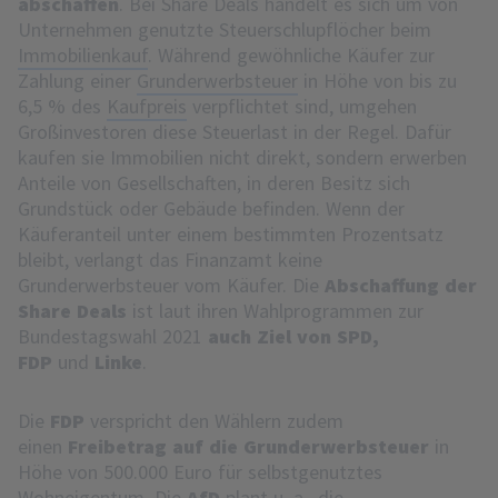
abschaffen
. Bei Share Deals handelt es sich um von
Unternehmen genutzte Steuerschlupflöcher beim
Immobilienkauf
. Während gewöhnliche Käufer zur
Zahlung einer
Grunderwerbsteuer
in Höhe von bis zu
6,5 % des
Kaufpreis
verpflichtet sind, umgehen
Großinvestoren diese Steuerlast in der Regel. Dafür
kaufen sie Immobilien nicht direkt, sondern erwerben
Anteile von Gesellschaften, in deren Besitz sich
Grundstück oder Gebäude befinden. Wenn der
Käuferanteil unter einem bestimmten Prozentsatz
bleibt, verlangt das Finanzamt keine
Grunderwerbsteuer vom Käufer. Die
Abschaffung der
Share Deals
ist laut ihren Wahlprogrammen zur
Bundestagswahl 2021
auch Ziel von SPD,
FDP
und
Linke
.
Die
FDP
verspricht den Wählern zudem
einen
Freibetrag auf die Grunderwerbsteuer
in
Höhe von 500.000 Euro für selbstgenutztes
Wohneigentum. Die
AfD
plant u. a., die