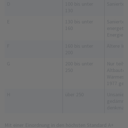
D
100 bis unter
Sanierte 
130
E
130 bis unter
Sanierte 
160
energetis
Energies
F
160 bis unter
Ältere Im
200
G
200 bis unter
Nur teilw
250
Altbauten
Wärmesch
1977 geb
H
über 250
Unsaniert
gedämmte
denkmalg
Mit einer Einordnung in den höchsten Standard A+