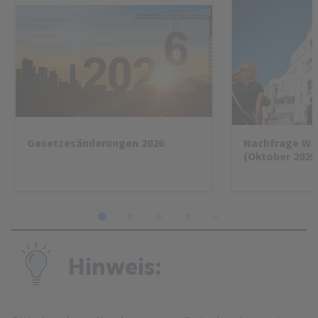
Gesetzesänderungen 2026
Nachfrage W
(Oktober 2025
1
2
3
4
5
6
7
8
Hinweis: