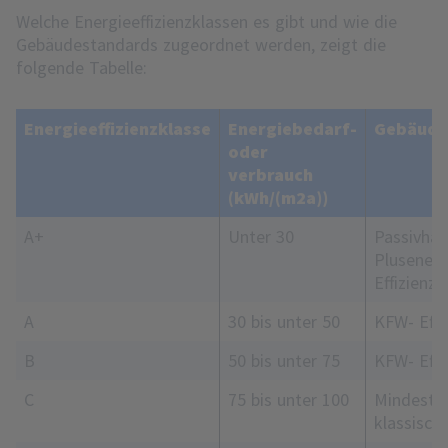
Welche Energieeffizienzklassen es gibt und wie die
Gebäudestandards zugeordnet werden, zeigt die
folgende Tabelle:
Energieeffizienzklasse
Energiebedarf-
Gebäude
oder
verbrauch
(kWh/(m2a))
A+
Unter 30
Passivhau
Plusenerg
Effizienz
A
30 bis unter 50
KFW- Effi
B
50 bis unter 75
KFW- Effi
C
75 bis unter 100
Mindesta
klassisch