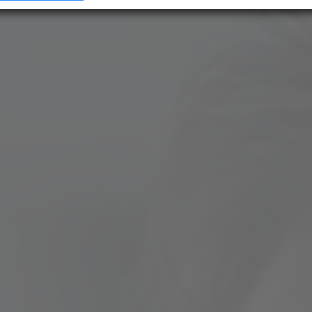
e mehr darüber, wie Ihre persönlichen Daten verarbeitet werden, und legen Sie Ihre
n im
Abschnitt Konfigurieren
fest. Sie können Ihre Zustimmung in der Cookie-Erklärung
ndern oder zurückziehen.
mung können Sie mit Klick auf „
Alles akzeptieren
“ für alle optionalen Cookies erteilen un
er die Einstellungen widerrufen. Wir setzen Dienstleister in Drittländern (z. B. USA) ein, di
r EU vergleichbares Datenschutzniveau aufweisen. Sofern personenbezogene Daten in di
 werden, besteht das Risiko, dass diese Daten von (Sicherheits-)Behörden erfasst und
werden und Ihre Datenschutzrechte ggf. nicht durchgesetzt werden können. Ihre
erstreckt sich auch auf diese Datenübermittlung und kann jederzeit widerrufen werde
enschutzerklärung finden Sie
hier
.