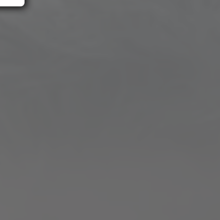
d
e
ese
n.