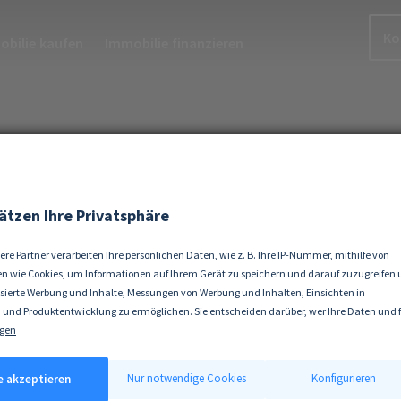
Ko
bilie kaufen
Immobilie finanzieren
ätzen Ihre Privatsphäre
ere Partner verarbeiten Ihre persönlichen Daten, wie z. B. Ihre IP-Nummer, mithilfe von
n wie Cookies, um Informationen auf Ihrem Gerät zu speichern und darauf zuzugreifen
isierte Werbung und Inhalte, Messungen von Werbung und Inhalten, Einsichten in
 und Produktentwicklung zu ermöglichen. Sie entscheiden darüber, wer Ihre Daten und 
ke nutzt. Selbstverständlich können Sie Ihre Einwilligung jederzeit verweigern oder änd
gen
 erlauben, würden wir auch gerne:
tionen über Ihre geografische Lage erfassen, welche bis auf einige Meter genau sein kön
Nur notwendige Cookies
Konfigurieren
le akzeptieren
ät durch aktives Scannen nach bestimmten Merkmalen (Fingerprinting) identifizieren