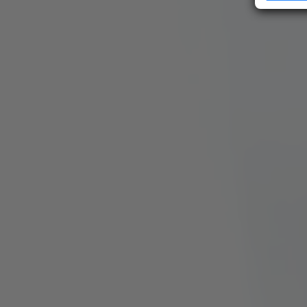
Erfahren Si
Präferenze
jederzeit ä
Ihre Zustim
jederzeit üb
kein mit de
übermittelt
analysiert 
Zustimmung 
Unsere Dat