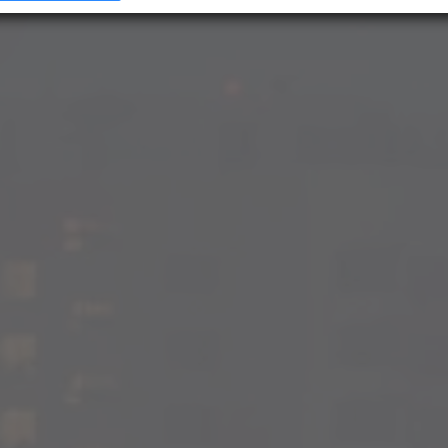
e mehr darüber, wie Ihre persönlichen Daten verarbeitet werden, und legen Sie Ihre
n im
Abschnitt Konfigurieren
fest. Sie können Ihre Zustimmung in der Cookie-Erklärung
ndern oder zurückziehen.
mung können Sie mit Klick auf „
Alles akzeptieren
“ für alle optionalen Cookies erteilen un
er die Einstellungen widerrufen. Wir setzen Dienstleister in Drittländern (z. B. USA) ein, di
r EU vergleichbares Datenschutzniveau aufweisen. Sofern personenbezogene Daten in di
 werden, besteht das Risiko, dass diese Daten von (Sicherheits-)Behörden erfasst und
werden und Ihre Datenschutzrechte ggf. nicht durchgesetzt werden können. Ihre
erstreckt sich auch auf diese Datenübermittlung und kann jederzeit widerrufen werde
enschutzerklärung finden Sie
hier
.