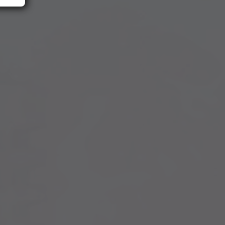
d
e
ese
n.