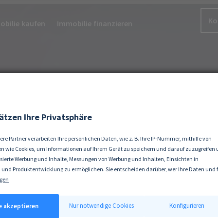
Ko
bilie kaufen
Immobilie finanzieren
ätzen Ihre Privatsphäre
ere Partner verarbeiten Ihre persönlichen Daten, wie z. B. Ihre IP-Nummer, mithilfe von
n wie Cookies, um Informationen auf Ihrem Gerät zu speichern und darauf zuzugreifen
isierte Werbung und Inhalte, Messungen von Werbung und Inhalten, Einsichten in
 und Produktentwicklung zu ermöglichen. Sie entscheiden darüber, wer Ihre Daten und 
ke nutzt. Selbstverständlich können Sie Ihre Einwilligung jederzeit verweigern oder änd
gen
 erlauben, würden wir auch gerne:
tionen über Ihre geografische Lage erfassen, welche bis auf einige Meter genau sein kön
Nur notwendige Cookies
Konfigurieren
le akzeptieren
ät durch aktives Scannen nach bestimmten Merkmalen (Fingerprinting) identifizieren