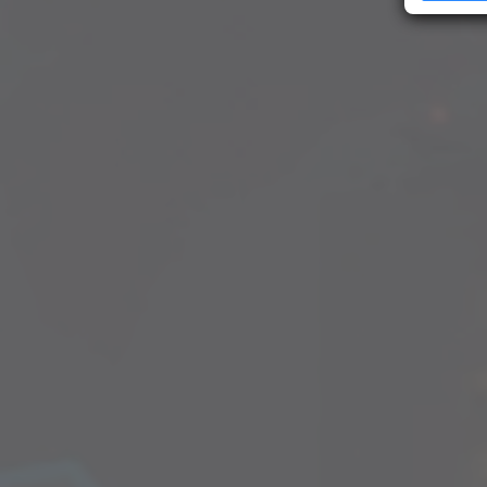
Erfahren Si
Präferenze
jederzeit ä
Ihre Zustim
jederzeit üb
kein mit de
übermittelt
analysiert 
Zustimmung 
Unsere Dat