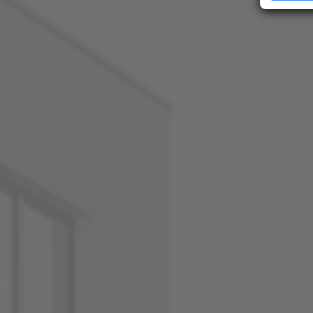
Erfahren Si
Präferenze
jederzeit ä
Ihre Zustim
jederzeit üb
kein mit de
übermittelt
analysiert 
Zustimmung 
Unsere Dat