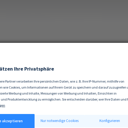
ätzen Ihre Privatsphäre
ere Partner verarbeiten Ihre persönlichen Daten, wie z. B. Ihre IP-Nummer, mithilfe von
n wie Cookies, um Informationen auf Ihrem Gerät zu speichern und darauf zuzugreifen
isierte Werbung und Inhalte, Messungen von Werbung und Inhalten, Einsichten in
 und Produktentwicklung zu ermöglichen. Sie entscheiden darüber, wer Ihre Daten und 
ke nutzt. Selbstverständlich können Sie Ihre Einwilligung jederzeit verweigern oder änd
gen
 erlauben, würden wir auch gerne:
tionen über Ihre geografische Lage erfassen, welche bis auf einige Meter genau sein kön
Nur notwendige Cookies
Konfigurieren
le akzeptieren
ät durch aktives Scannen nach bestimmten Merkmalen (Fingerprinting) identifizieren