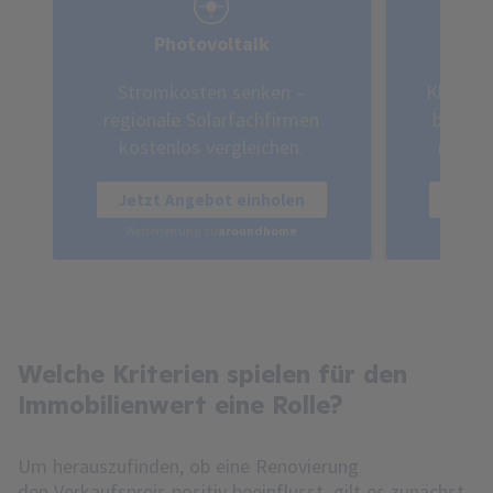
Photovoltaik
Stromkosten senken –
Klimafr
regionale Solarfachfirmen
bis zu
kostenlos vergleichen.
region
Jetzt Angebot einholen
Jetz
Weiterleitung zu
aroundhome
Weite
Welche Kriterien spielen für den
Immobilienwert eine Rolle?
Um herauszufinden, ob eine Renovierung
den
Verkaufspreis
positiv beeinflusst, gilt es zunächst,