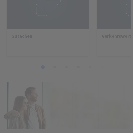
Gutachen
Verkehrswert
1
2
3
4
5
6
7
8