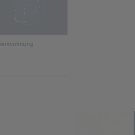
rienwohnung
Architekt
9
10
11
12
13
14