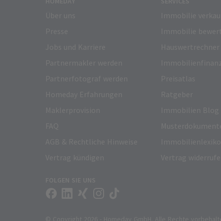
HOMEDAY
SERVICES
Über uns
Immobilie verkau
Presse
Immobilie bewer
Jobs und Karriere
Hauswertrechner
Partnermakler werden
Immobilienfinan
Partnerfotograf werden
Preisatlas
Homeday Erfahrungen
Ratgeber
Maklerprovision
Immobilien Blog
FAQ
Musterdokument
AGB & Rechtliche Hinweise
Immobilienlexik
Vertrag kündigen
Vertrag widerruf
FOLGEN SIE UNS
© Copyright 2026 - Homeday GmbH. Alle Rechte vorbehalt