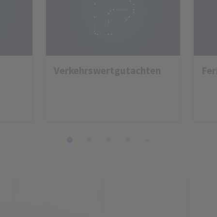
Verkehrswertgutachten
Fe
1
2
3
4
5
6
7
8