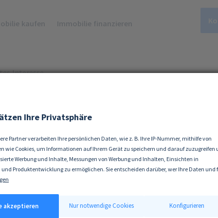
Ko
bilie kaufen
Immobilie finanzieren
tes Interesse
 berechtigtes
ätzen Ihre Privatsphäre
ere Partner verarbeiten Ihre persönlichen Daten, wie z. B. Ihre IP-Nummer, mithilfe von
se?
n wie Cookies, um Informationen auf Ihrem Gerät zu speichern und darauf zuzugreifen
isierte Werbung und Inhalte, Messungen von Werbung und Inhalten, Einsichten in
 und Produktentwicklung zu ermöglichen. Sie entscheiden darüber, wer Ihre Daten und 
ke nutzt. Selbstverständlich können Sie Ihre Einwilligung jederzeit verweigern oder änd
gen
 erlauben, würden wir auch gerne:
tionen über Ihre geografische Lage erfassen, welche bis auf einige Meter genau sein kön
Nur notwendige Cookies
Konfigurieren
le akzeptieren
ät durch aktives Scannen nach bestimmten Merkmalen (Fingerprinting) identifizieren
e
ist ein
unbestimmter Rechtsbegriff
, welcher im