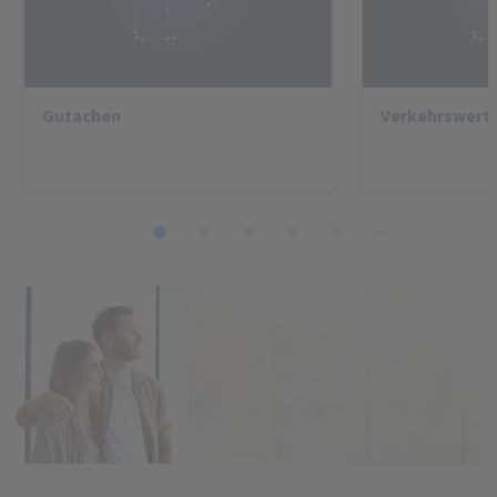
Gutachen
Verkehrswert
1
2
3
4
5
6
7
8