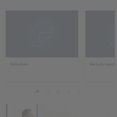
Gutachen
Verkehrswert
1
2
3
4
5
6
7
8